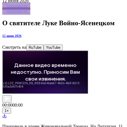
12
июня 2026
проповеди
проповеди
О святителе Луке Войно-Ясенецком
12 июня 2026
Смотреть на
RuTube
YouTube
00:00
00:00
1
×
Проповедь в храме Живоначальной Троицы. На Литургии. 11