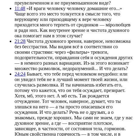
преувеличенном и не приуменьшенном виде?
11:48
«И враги человеку человеку домашние его...»
Чаще всего это место толкуется в смысле того, что
верующему или приходящему к вере человеку
приходится много терпеть от сродников — мiролюбцев
и ради них. Как внутренее зрение и чистота духовного
ока помогает нам в этом случае?
21:28
Чистота духовного зрения, наверное, невозможна
без бесстрастия. Мы видим всё в соответствии со
своими страстями: через «фильтры» тревоги,
подозрительности, оправдания себя и осуждения других
— в немного разных вариациях. Из-за этого возникает
множество размолвок, недоразумений... И что делать?
24:24
Бывает, что тебе перед человеком неудобно: или
он увидел тебя не в лучший момент твоей жизни, или
случилась размолвка. И ты начинаешь избегать его,
потому что кажется, что он тебя осуждает, презирает.
Хотя, мб, этого нет. А мб есть. Так рождается
отчуждение. Тот человек, наверное, думает, что ты
злишься на него — а ты просто опасаешься его
осуждения. И что делать? Речь не о друзьях, а о
знакомых, прежде хороших. Мы сами не знаем, где у нас
духовное зрение, а где — восприятие плотское,
зависящее, в частности, от состояния тела, гормонов.
Юным свойственна горячность — в том числе, и в