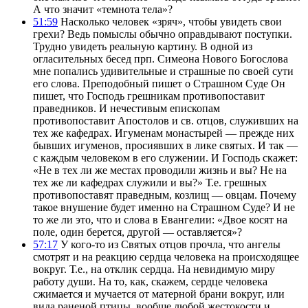
А что значит «темнота тела»?
51:59
Насколько человек «зряч», чтобы увидеть свои
грехи? Ведь помыслы обычно оправдывают поступки.
Трудно увидеть реальную картину. В одной из
огласительных бесед прп. Симеона Нового Богослова
мне попались удивительные и страшные по своей сути
его слова. Преподобный пишет о Страшном Суде Он
пишет, что Господь грешникам противопоставит
праведников. И нечестивым епископам
противопоставит Апостолов и св. отцов, служивших на
тех же кафедрах. Игуменам монастырей — прежде них
бывших игуменов, просиявших в лике святых. И так —
с каждым человеком в его служении. И Господь скажет:
«Не в тех ли же местах проводили жизнь и вы? Не на
тех же ли кафедрах служили и вы?» Т.е. грешных
противопоставят праведным, козлищ — овцам. Почему
такое внушение будет именно на Страшном Суде? И не
то же ли это, что и слова в Евангелии: «Двое косят на
поле, один берется, другой — оставляется»?
57:17
У кого-то из Святых отцов прочла, что ангелы
смотрят и на реакцию сердца человека на происходящее
вокруг. Т.е., на отклик сердца. На невидимую миру
работу души. На то, как, скажем, сердце человека
сжимается и мучается от матерной брани вокруг, или
вида раненой птицы, вообще любой жестокости и