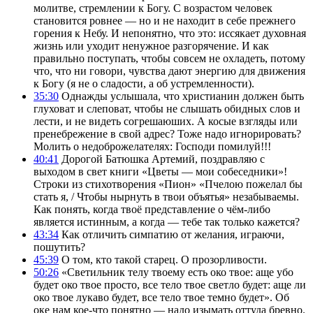
молитве, стремлении к Богу. С возрастом человек
становится ровнее — но и не находит в себе прежнего
горения к Небу. И непонятно, что это: иссякает духовная
жизнь или уходит ненужное разгорячение. И как
правильно поступать, чтобы совсем не охладеть, потому
что, что ни говори, чувства дают энергию для движения
к Богу (я не о сладости, а об устремленности).
35:30
Однажды услышала, что христианин должен быть
глуховат и слеповат, чтобы не слышать обидных слов и
лести, и не видеть согрешаюших. А косые взгляды или
пренебрежение в свой адрес? Тоже надо игнорировать?
Молить о недоброжелателях: Господи помилуй!!!
40:41
Дорогой Батюшка Артемий, поздравляю с
выходом в свет книги «Цветы — мои собеседники»!
Строки из стихотворения «Пион» «Пчелою пожелал бы
стать я, / Чтобы нырнуть в твои объятья» незабываемы.
Как понять, когда твоё представление о чём-либо
является истинным, а когда — тебе так только кажется?
43:34
Как отличить симпатию от желания, играючи,
пошутить?
45:39
О том, кто такой старец. О прозорливости.
50:26
«Светильник телу твоему есть око твое: аще убо
будет око твое просто, все тело твое светло будет: аще ли
око твое лукаво будет, все тело твое темно будет». Об
оке нам кое-что понятно — надо изымать оттуда бревно.