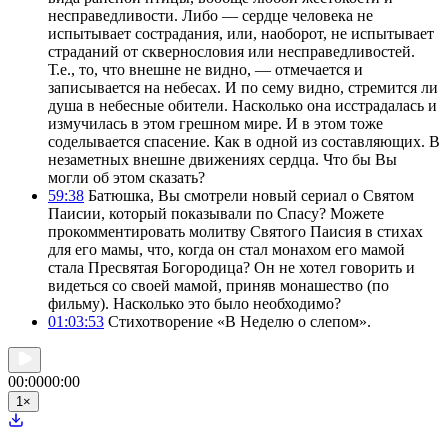
несправедливости. Либо — сердце человека не
испытывает сострадания, или, наоборот, не испытывает
страданий от сквернословия или несправедливостей.
Т.е., то, что внешне не видно, — отмечается и
записывается на небесах. И по сему видно, стремится ли
душа в небесные обители. Насколько она исстрадалась и
измучилась в этом грешном мире. И в этом тоже
соделывается спасение. Как в одной из составляющих. В
незаметных внешне движениях сердца. Что бы Вы
могли об этом сказать?
59:38
Батюшка, Вы смотрели новый сериал о Святом
Паисии, который показывали по Спасу? Можете
прокомментировать молитву Святого Паисия в стихах
для его мамы, что, когда он стал монахом его мамой
стала Пресвятая Богородица? Он не хотел говорить и
видеться со своей мамой, приняв монашество (по
фильмy). Насколько это было необходимо?
01:03:53
Стихотворение «В Неделю о слепом».
00:00
00:00
1
×