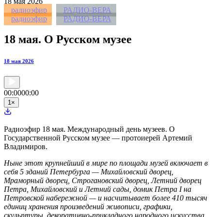
18
мая 2026
радиоэфир
РАДИО-ВЕРА
радиоэфир
РАДИО-ВЕРА
18 мая. О Русском музее
18 мая 2026
00:00
00:00
1
×
Радиоэфир 18 мая. Международный день музеев. О
Государственной Русском музее — протоиерей Артемий
Владимиров.
Ныне этот крупнейший в мире по площади музей включает в
себя 5 зданий Петербурга — Михайловский дворец,
Мраморный дворец, Строгановский дворец, Летний дворец
Петра, Михайловский и Летний сады, домик Петра I на
Петровской набережной — и насчитывает более 410 тысяч
единиц хранения произведений живописи, графики,
скульптуры, декоративно-прикладного народного искусства.