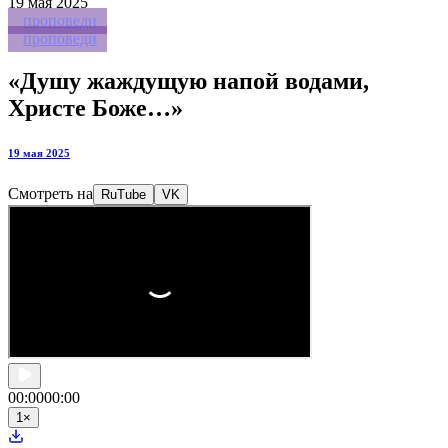
19
мая 2025
проповеди
проповеди
«Душу жаждущую напой водами,
Христе Боже…»
19 мая 2025
Смотреть на
RuTube
VK
00:00
00:00
1
×